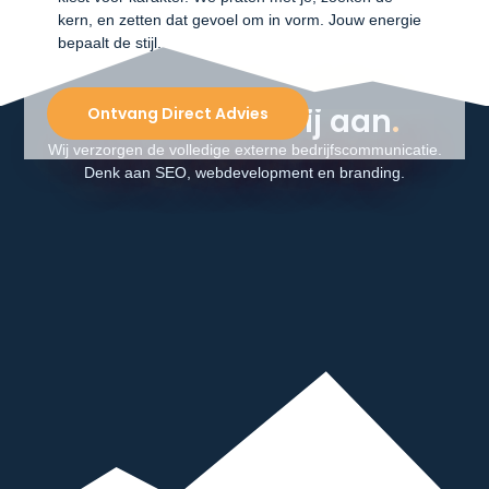
kern, en zetten dat gevoel om in vorm. Jouw energie
bepaalt de stijl.
Wat bieden wij aan
.
Ontvang Direct Advies
Wij verzorgen de volledige externe bedrijfscommunicatie.
Denk aan SEO, webdevelopment en branding.